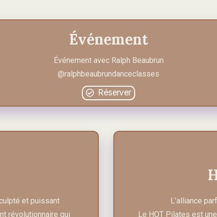
Événement
Événement avec Ralph Beaubrun
@ralphbeaubrundanceclasses
Réserver
H
culpté et puissant
L’alliance par
t révolutionnaire qui
Le HOT Pilates est une