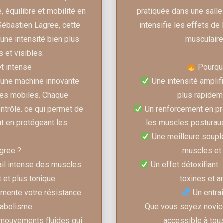
 équilibre et mobilité en
pratiquée dans une salle
Sébastien Lagree, cette
intensifie les effets d
 une intensité bien plus
musculaire,
 et visibles.
t intense
Pourquo
, une machine innovante
Une intensité amplifi
mes mobiles. Chaque
plus rapideme
ntrôle, ce qui permet de
Un renforcement en pro
ut en protégeant les
les muscles posturaux 
Une meilleure souples
gree ?
muscles et 
ail intense des muscles
Un effet détoxifiant :
 et plus tonique.
toxines et a
gmente votre résistance
Un entra
tabolisme.
Que vous soyez novice
 mouvements fluides qui
accessible à tous