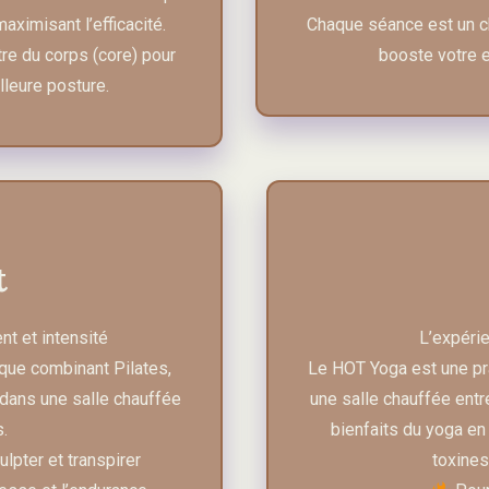
aximisant l’efficacité.
Chaque séance est un ch
tre du corps (core) pour
booste votre e
lleure posture.
t
t et intensité
L’expérie
que combinant Pilates,
Le HOT Yoga est une pra
 dans une salle chauffée
une salle chauffée entr
.
bienfaits du yoga en 
ulpter et transpirer
toxines