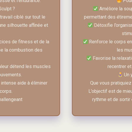
esse et l’endurance.
Pour
culpt ?
Améliore la sou
avail ciblé sur tout le
permettant des étiremen
ne silhouette affinée et
Détoxifie l’organis
stimu
cices de fitness et de la
Renforce le corps en 
se la combustion des
les mus
Favorise la relaxati
aleur détend les muscles
recentrer et
ouvements.
Un y
n intense aide à éliminer
Que vous pratiquiez 
 corps.
L’objectif est de mi
hallengeant
rythme et de sortir